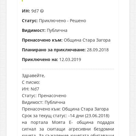
ИН:
9d7
Статус:
Приключено - Решено
Видимост:
Публична
Пренасочено към:
Община Стара Загора
Планирано за приключване:
28.09.2018
Приключено на:
12.03.2019
Здравейте,
С писмо:
ИН: Nd7
Статус: Пренасочено
Видимост: Публична
Пренасочено към: Община Стара Загора
Срок за текущ статус: -14 дни (23.06.2018)
на портала Моята Е- община подадох
сигнал за скитащи агресивни бездомни
кучета. За съжаление кучетата обитаващи