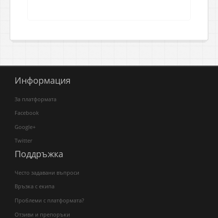
Информация
За платформата
Facebook
Google+
Twitter
Поддръжка
Често задавани въпроси
Връзка с екипа
Проблеми с платформата?
Отзиви и препоръки