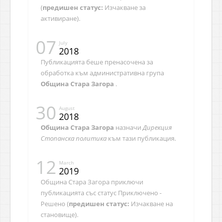
(
предишен статус:
Изчакване за
активиране).
07
July
2018
Публикацията беше пренасочена за
обработка към административна група
Община Стара Загора
.
30
August
2018
Община Стара Загора
назначи
Дирекция
Стопанска политика
към тази публикация.
12
March
2019
Община Стара Загора приключи
публикацията със статус Приключено -
Решено (
предишен статус:
Изчакване на
становище).