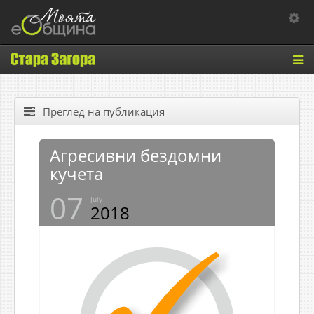
Toggle 
Tog
nav
Преглед на публикация
Агресивни бездомни
кучета
07
July
2018