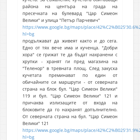
района на центъра на града на
пресечката на булевард "Цар Симеон
Велики" и улица "Петър Парчевич"
https://www.google.bg/maps/place/42%C2%B025'30.6%
hl=bg
продължават да живеят както и до сега.
Едно от тях вече има и кученца. "Добри
хора" се грижат те да бъдат нахранени с
хрупки - хранят ги пред магазина на
"Теленор" в тревната площ. След закуска
кучетата преминават по един от
обичайните си маршрути - от северната
страна на блок бул. "Цар Симеон Велики"
119 и бул. "Цар Симеон Велики" 121 и
причаква излизащите от входа на
блоковите да го нахранят допълнително.
От северната страна на бул. "Цар Симеон
Велики" 121
https://www.google.bg/maps/place/42%C2%B025'31.9%
hl=bg