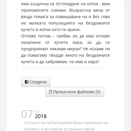
има къщичка за отглеждане на котка - виж
приложените снимки. Възрастна жена от
входа помага за повишаване на и без това
не малката популацията на бездомните
кучета и котки като ги храни.
Отново питам – трябва ли да има отново
нахапани от кучета хора, за да се
предприемат някакви мерки? Не искаме ли
да помагаме твърде много на бездомните
кучета и да забравяме, че има и хора?
Сподели
Прикачени файлове (5)
07
July
2018
Статусът на публикацията беше променен на
Активно, в изчакване за пренасочване