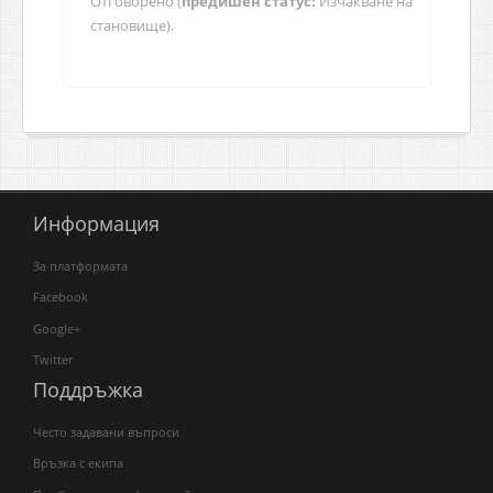
Отговорено (
предишен статус:
Изчакване на
становище).
Информация
За платформата
Facebook
Google+
Twitter
Поддръжка
Често задавани въпроси
Връзка с екипа