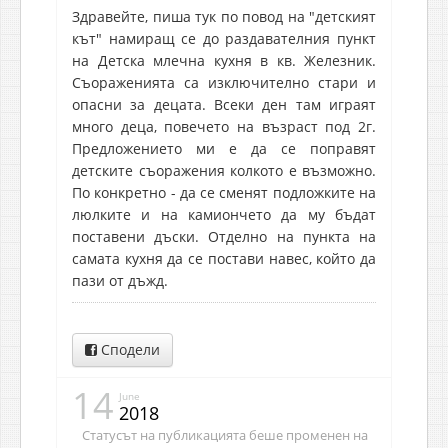
Здравейте, пиша тук по повод на "детският
кът" намиращ се до раздавателния пункт
на Детска млечна кухня в кв. Железник.
Съораженията са изключително стари и
опасни за децата. Всеки ден там играят
много деца, повечето на възраст под 2г.
Предложението ми е да се поправят
детските съоражения колкото е възможно.
По конкретно - да се сменят подложките на
люлките и на камиончето да му бъдат
поставени дъски. Отделно на пункта на
самата кухня да се постави навес, който да
пази от дъжд.
Сподели
14
June
2018
Статусът на публикацията беше променен на