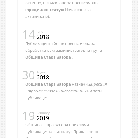
Активно, в изчакване за пренасочване
(
предишен статус:
Изчакване за
активиране).
14
June
2018
Публикацията беше пренасочена за
обработка към административна група
Община Стара Загора
.
30
August
2018
Община Стара Загора
назначи
Дирекция
Строителство и инвестиции
към тази
публикация.
19
February
2019
Община Стара Загора приключи
публикацията със статус Приключено -