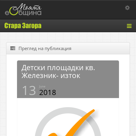
Toggle 
Tog
nav
Преглед на публикация
Детски площадки кв.
Железник- изток
13
June
2018