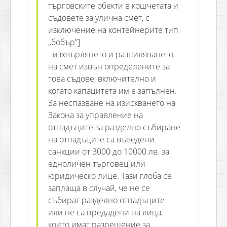
търговските обекти в кошчетата и
съдовете за улична смет, с
изключение на контейнерите тип
„бобър”]
- изхвърлянето и разпиляването
на смет извън определените за
това съдове, включително и
когато капацитета им е запълнен.
За неспазване на изискването на
Закона за управление на
отпадъците за разделно събиране
на отпадъците са въведени
санкции от 3000 до 10000 лв. за
едноличен търговец или
юридическо лице. Тази глоба се
заплаща в случай, че не се
събират разделно отпадъците
или не са предадени на лица,
които имат разрешение за