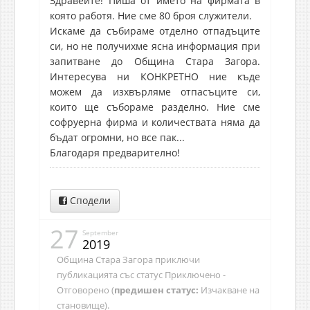
Здравейте! Пиша от името на фирмата в
която работя. Ние сме 80 броя служители.
Искаме да събираме отделно отпадъците
си, но не получихме ясна информация при
запитване до Община Стара Загора.
Интересува ни КОНКРЕТНО ние къде
можем да изхвърляме отпасъците си,
които ще събораме разделно. Ние сме
софруерна фирма и количествата няма да
бъдат огромни, но все пак...
Благодаря предварително!
Сподели
27
September
2019
Община Стара Загора приключи
публикацията със статус Приключено -
Отговорено (
предишен статус:
Изчакване на
становище).