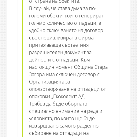
от страна на обектите.
В случай, че става дума за по-
големи обекти, които генерират
голямо количество отпадъци, е
удобно сключването на договор
със специализирана фирма,
притежаваща съответния
разрешителен документ за
дейности с отпадъци. Към
настоящия момент Община Стара
Загора има сключен договор с
Организацията за
оползотворяване на отпадъци от
опаковки „Екоколект“ АД.
Трябва да бъде обърнато
специално внимание на реда и
условията, по които ще бъде
извършвано самото разделно
събиране на отпадъци на