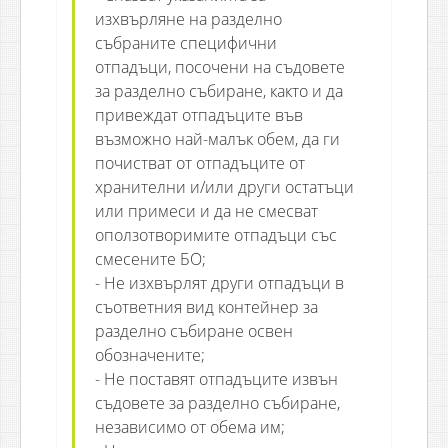
изхвърляне на разделно
събраните специфични
отпадъци, посочени на съдовете
за разделно събиране, както и да
привеждат отпадъците във
възможно най-малък обем, да ги
почистват от отпадъците от
хранителни и/или други остатъци
или примеси и да не смесват
оползотворимите отпадъци със
смесените БО;
- Не изхвърлят други отпадъци в
съответния вид контейнер за
разделно събиране освен
обозначените;
- Не поставят отпадъците извън
съдовете за разделно събиране,
независимо от обема им;