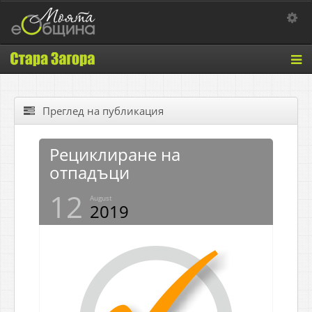
Toggle 
Tog
nav
Преглед на публикация
Рециклиране на
отпадъци
12
August
2019