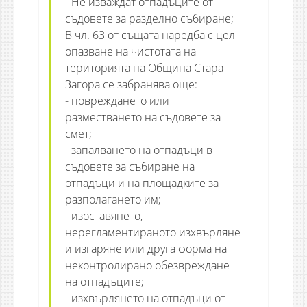
- Не изваждат отпадъците от
съдовете за разделно събиране;
В чл. 63 от същата наредба с цел
опазване на чистотата на
територията на Община Стара
Загора се забранява още:
- повреждането или
разместването на съдовете за
смет;
- запалването на отпадъци в
съдовете за събиране на
отпадъци и на площадките за
разполагането им;
- изоставянето,
нерегламентираното изхвърляне
и изгаряне или друга форма на
неконтролирано обезвреждане
на отпадъците;
- изхвърлянето на отпадъци от