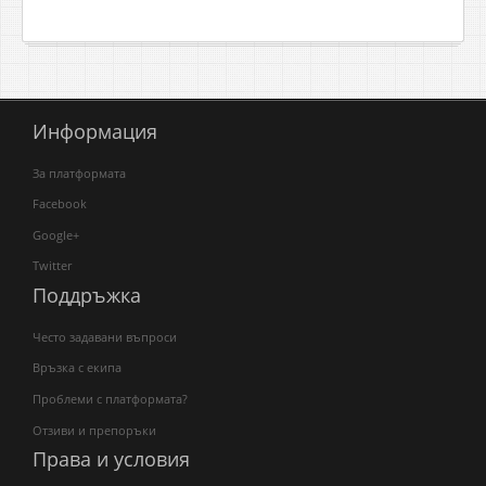
Информация
За платформата
Facebook
Google+
Twitter
Поддръжка
Често задавани въпроси
Връзка с екипа
Проблеми с платформата?
Отзиви и препоръки
Права и условия