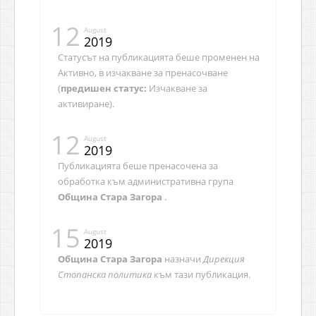
12
August
2019
Статусът на публикацията беше променен на
Активно, в изчакване за пренасочване
(
предишен статус:
Изчакване за
активиране).
12
August
2019
Публикацията беше пренасочена за
обработка към административна група
Община Стара Загора
.
15
August
2019
Община Стара Загора
назначи
Дирекция
Стопанска политика
към тази публикация.