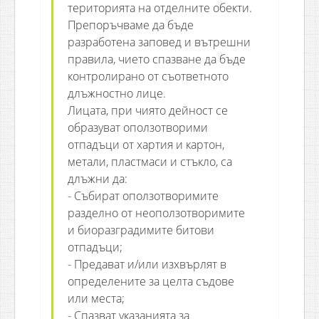
територията на отделните обекти.
Препоръчваме да бъде
разработена заповед и вътрешни
правила, чието спазване да бъде
контролирано от съответното
длъжностно лице.
Лицата, при чиято дейност се
образуват оползотворими
отпадъци от хартия и картон,
метали, пластмаси и стъкло, са
длъжни да:
- Събират оползотворимите
разделно от неоползотворимите
и биоразградимите битови
отпадъци;
- Предават и/или изхвърлят в
определените за целта съдове
или места;
- Спазват указанията за