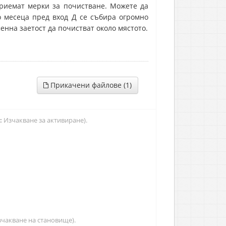
приемат мерки за почистване. Можете да
о месеца пред вход Д се събира огромно
енна заетост да почистват около мястото.
Прикачени файлове (1)
:
Изчакване за активиране).
чакване на становище).