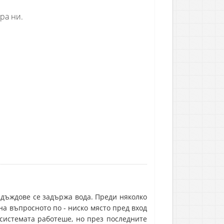
ра ни.
 дъждове се задържа вода. Преди няколко
на въпросното по - ниско място пред вход
системата работеше, но през последните