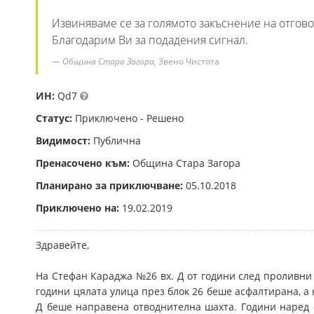
Извиняваме се за голямото закъснение на отгово
Благодарим Ви за подадения сигнал.
Община Стара Загора,
Звено Чистота
ИН:
Qd7
Статус:
Приключено - Решено
Видимост:
Публична
Пренасочено към:
Община Стара Загора
Планирано за приключване:
05.10.2018
Приключено на:
19.02.2019
Здравейте,
На Стефан Караджа №26 вх. Д от години след проливни
години цялата улица през блок 26 беше асфалтирана, а 
Д беше направена отводнителна шахта. Години наред 