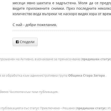
месеци явно шахтата е задръстена. Моля да се пред
видите приложените снимки. През последните няколк
количество вода въпреки че наскоро видях хора от врем
С най - добри пожелания,
Сподели
променен на Активно, в изчакване за пренасочване (
предишен статус
 за обработка към административна група
Община Стара Загора
.
Звено Чистота
към тази публикация.
публикацията със статус Приключено - Решено (
предишен статус:
Из