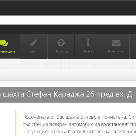
ликации
Блог
Помощ
За нас
Контакт
шахта Стефан Караджа 26 пред вх. Д
Посочената от Вас шахта отново е почистена. С
със специализиран автомобил да възстановят п
нефункциониращият отводнителен канализацион