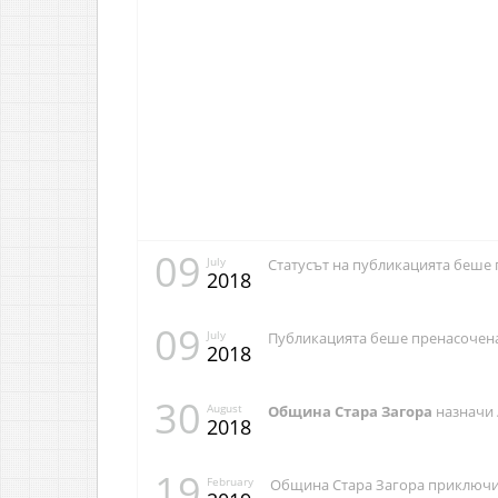
09
July
Статусът на публикацията беше 
2018
09
July
Публикацията беше пренасочена
2018
30
August
Община Стара Загора
назначи
2018
19
February
Община Стара Загора приключи 