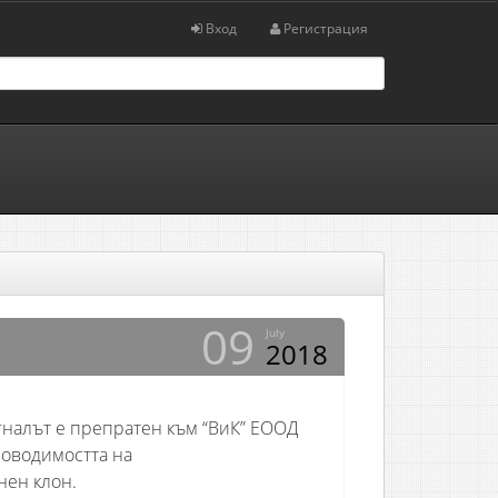
Вход
Регистрация
09
July
2018
игналът е препратен към “ВиК” ЕООД
роводимостта на
ен клон.