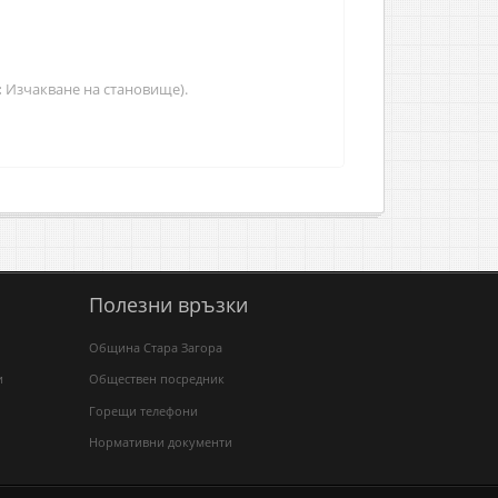
:
Изчакване на становище).
Полезни връзки
Община Стара Загора
и
Обществен посредник
Горещи телефони
Нормативни документи