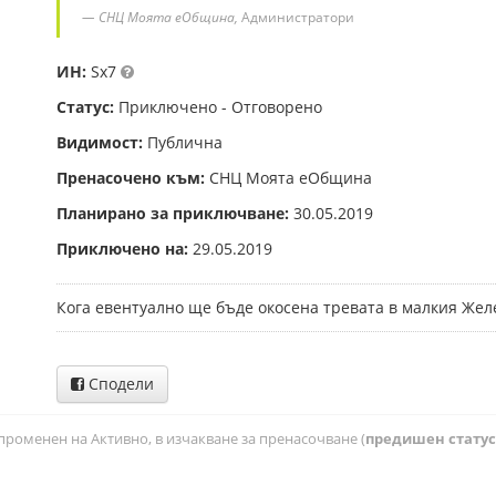
СНЦ Моята еОбщина,
Администратори
ИН:
Sx7
Статус:
Приключено - Отговорено
Видимост:
Публична
Пренасочено към:
СНЦ Моята еОбщина
Планирано за приключване:
30.05.2019
Приключено на:
29.05.2019
Кога евентуално ще бъде окосена тревата в малкия Жел
Сподели
променен на Активно, в изчакване за пренасочване (
предишен статус