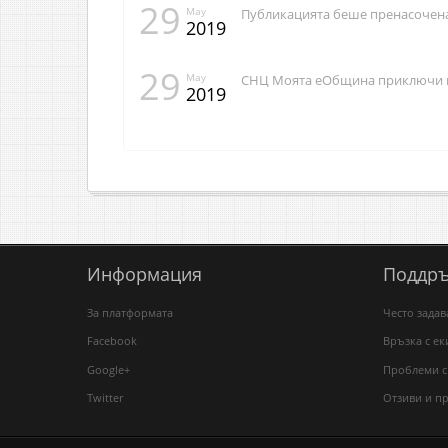
29
May
Публикацията беше пренасочена
2019
29
May
СНЦ Моята еОбщина приключи пу
2019
Информация
Поддр
За платформата
Често зада
Facebook
Връзка с ек
Google+
Проблеми с
Twitter
Отзиви и п