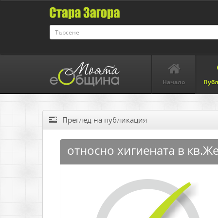
Начало
Пуб
Преглед на публикация
относно хигиената в кв.Ж