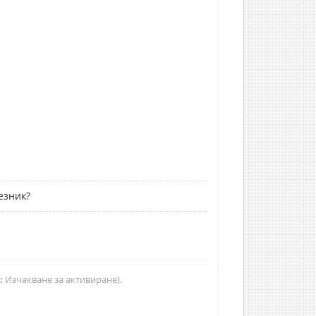
езник?
:
Изчакване за активиране).