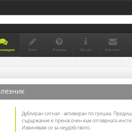
ликации
Блог
Помощ
За нас
Контакт
елезник
Дублиран сигнал - активиран по грешка. Преди
съдържание е пренасочен към отговрната инсти
Извинявам се за неудобството.