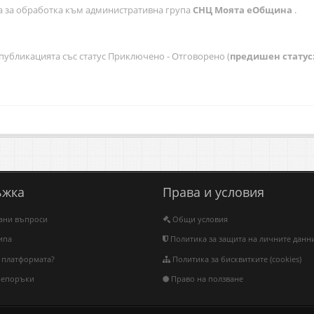
 за обработка към административна група
СНЦ Моята еОбщина
.
бликацията със статус Приключено - Отговорено (
предишен статус
ъжка
Права и условия
вани въпроси
Общи условия
ипа
Политика за защита на личните данн
 платформата?
Политика за бисквитките (cookies)
репоръки
Право на ползване