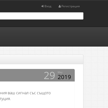
Вход
Регистрация
29
May
2019
шния ваш сигнал със същото
туция.