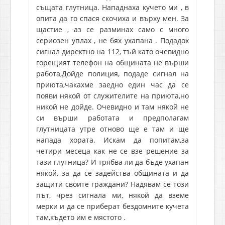
същата глутница. Нападнаха кучето ми , в
опита да го спася скочиха и върху мен. За
щастие , аз се разминах само с много
сериозен уплах , не бях ухапана . Подадох
сигнал директно на 112, тъй като очевидно
горещият телефон на общината не върши
работа,Дойде полиция, подаде сигнал на
приюта,чакахме заедно един час да се
появи някой от служителите на приюта,но
никой не дойде. Очевидно и там някой не
си върши работата и предполагам
глутницата утре отново ще е там и ще
напада хората. Искам да попитам,за
четири месеца как не се взе решение за
тази глутница? И трябва ли да бъде ухапан
някой, за да се задейства общината и да
защити своите граждани? Надявам се този
път, чрез сигнала ми, някой да вземе
мерки и да се приберат бездомните кучета
там,където им е мястото .