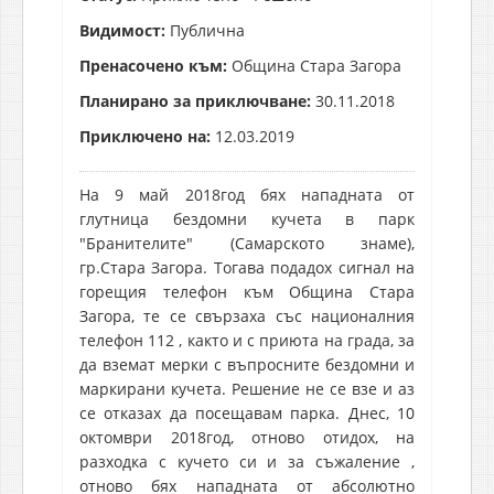
Видимост:
Публична
Пренасочено към:
Община Стара Загора
Планирано за приключване:
30.11.2018
Приключено на:
12.03.2019
На 9 май 2018год бях нападната от
глутница бездомни кучета в парк
"Бранителите" (Самарското знаме),
гр.Стара Загора. Тогава подадох сигнал на
горещия телефон към Община Стара
Загора, те се свързаха със националния
телефон 112 , както и с приюта на града, за
да вземат мерки с въпросните бездомни и
маркирани кучета. Решение не се взе и аз
се отказах да посещавам парка. Днес, 10
октомври 2018год, отново отидох, на
разходка с кучето си и за съжаление ,
отново бях нападната от абсолютно