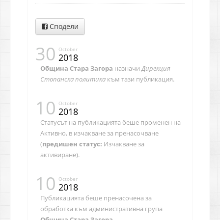
Сподели
30
October
2018
Община Стара Загора
назначи
Дирекция
Стопанска политика
към тази публикация.
10
October
2018
Статусът на публикацията беше променен на
Активно, в изчакване за пренасочване
(
предишен статус:
Изчакване за
активиране).
10
October
2018
Публикацията беше пренасочена за
обработка към административна група
Община Стара Загора
.