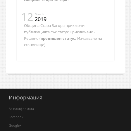
12
March
2019
Община Стара Загора приключи
публикацията със статус Приключено -
Решено (
предишен статус:
Изчакване на
становище).
Информация
За платформата
Facebook
Google+