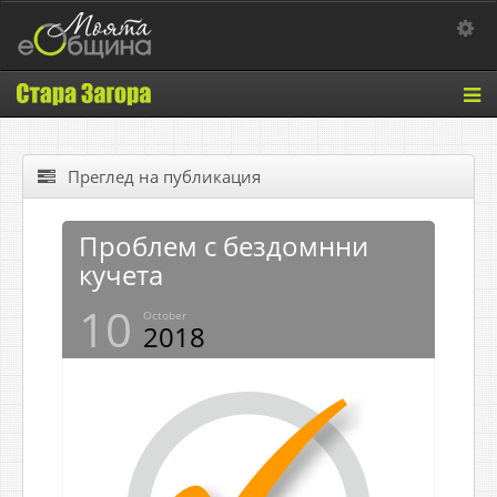
Toggle 
Tog
nav
Преглед на публикация
Проблем с бездомнни
кучета
10
October
2018