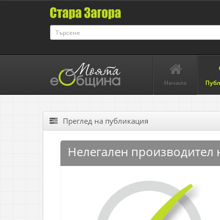
Начало
Пуб
Преглед на публикация
Нелегален производител н