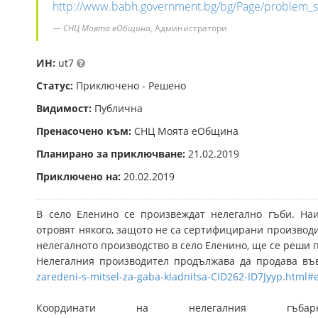
http://www.babh.government.bg/bg/Page/pr
СНЦ Моята еОбщина,
Администратори
ИН:
ut7
Статус:
Приключено - Решено
Видимост:
Публична
Пренасочено към:
СНЦ Моята еОбщина
Планирано за приключване:
21.02.2019
Приключено на:
20.02.2019
В село Еленино се произвеждат нелегално гъби. На
отровят някого, защото не са сертифицирани производи
нелегалното производство в село Еленино, ще се реши 
Нелегалния производител продължава да продава въ
zaredeni-s-mitsel-za-gaba-kladnitsa-CID262-ID7Jyyp.html
Координати на нелегалния гъб