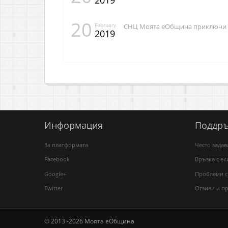
20
February
СНЦ Моята еОбщина приключи п
2019
Информация
Поддр
За платформата
Често зада
Facebook
Връзка с ек
Google+
Проблеми с
Twitter
Отзиви и п
© 2013 -2026 Моята еОбщина