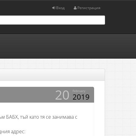
Вход
Регистрация
20
February
2019
м БАБХ, тъй като тя се занимава с
дния адрес: