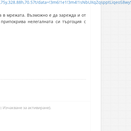
,75y,328.88h,70.57t/data=!3m6!1e1!3m4!1sNbUXqZqspptLiqeoS8wyS
а в мрежата. Възможно е да зарежда и от
а припокрива нелегалната си търгоция с
.
:
Изчакване за активиране).