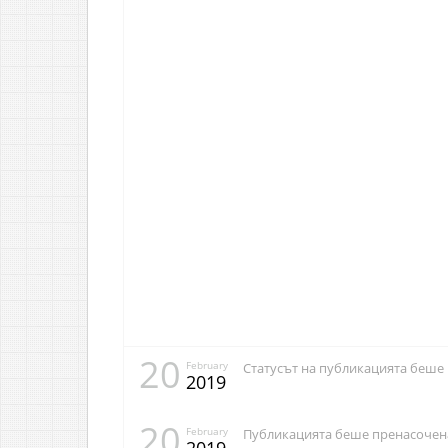
20
February
Статусът на публикацията беше 
2019
20
February
Публикацията беше пренасочен
2019