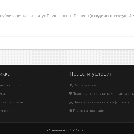
убликацията със статус Приключено - Решено (
предишен статус:
Изч
ъжка
Права и условия
вани въпроси
Общи условия
ипа
Политика за защита на личните данн
 платформата?
Политика за бисквитките (cookies)
репоръки
Право на ползване
eCommunity v1.2 beta