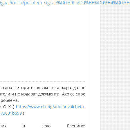
oblem_signal/index/problem_signal/%D0%9F%D0%BE%D0
истина се притеснявам тези хора да не
тели и не издават документи. Ако се спре
проблема.
в OLX (
https://www.olx.bg/ad/chuvalcheta-
#e73801b599
)
арник в село Еленино: