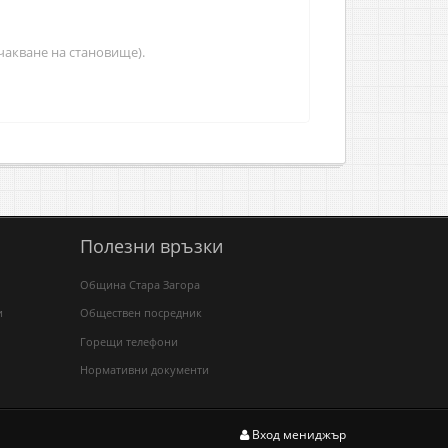
акване на становище).
Полезни връзки
Община Стара Загора
и
Обществен посредник
Горещи телефони
Нормативни документи
Вход мениджър