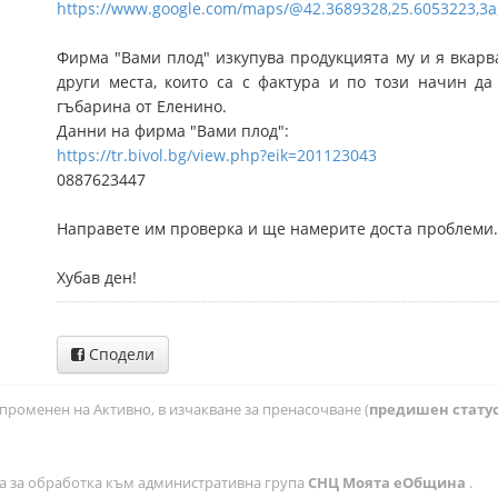
https://www.google.com/maps/@42.3689328,25.6053223,3a
Фирма "Вами плoд" изкупува продукцията му и я вкарв
други места, които са с фактура и по този начин д
гъбарина от Еленино.
Данни на фирма "Вами плoд":
https://tr.bivol.bg/view.php?eik=201123043
0887623447
Направете им проверка и ще намерите доста проблеми
Хубав ден!
Сподели
променен на Активно, в изчакване за пренасочване (
предишен статус
а за обработка към административна група
СНЦ Моята еОбщина
.