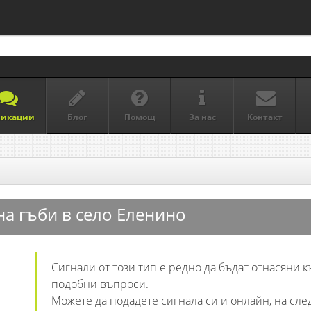
ликации
Блог
Помощ
За нас
Контакт
а гъби в село Еленино
Сигнали от този тип е редно да бъдат отнасяни къ
подобни въпроси.
Можете да подадете сигнала си и онлайн, на сле