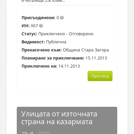
и читалище „Св. Клим...
Присъединени:
0
ИН:
X67
Статус:
Приключено - Отговорено
Видимост:
Публична
Пренасочено към:
Община Стара Загора
Планирано за приключване:
15.11.2013
Приключено на:
14.11.2013
Преглед
Улицата от източната
страна на казармата
October