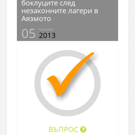
боклуците след
незаконните лагери в
Аязмото
05
November
2013
ВЪПРОС