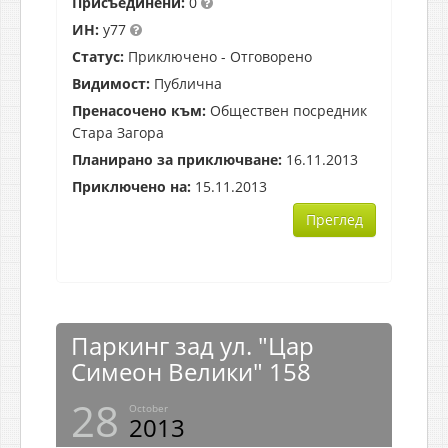
Присъединени:
0
ИН:
y77
Статус:
Приключено - Отговорено
Видимост:
Публична
Пренасочено към:
Обществен посредник
Стара Загора
Планирано за приключване:
16.11.2013
Приключено на:
15.11.2013
Преглед
Паркинг зад ул. "Цар
Симеон Велики" 158
28
October
2013