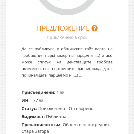
ПРЕДЛОЖЕНИЕ
Приключено в срок
Да се публикува в общинския сайт карта на
гробищния парк(номер на парцел и .....) и ако
може списък на действащите гробове
поименен със съответните данни(рожд. дата,
починал дата, парцел No и .....) ...
Присъединени:
1
ИН:
T77
Статус:
Приключено - Отговорено
Видимост:
Публична
Пренасочено към:
Обществен посредник
Стара Загора