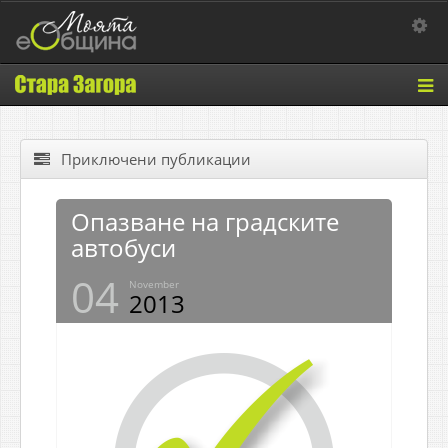
Toggle 
Tog
nav
Приключени публикации
Опазване на градските
автобуси
04
November
2013