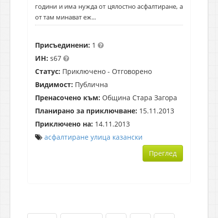
години и има нужда от цялостно асфалтиране, а
от там минават еж...
Присъединени:
1
ИН:
s67
Статус:
Приключено - Отговорено
Видимост:
Публична
Пренасочено към:
Община Стара Загора
Планирано за приключване:
15.11.2013
Приключено на:
14.11.2013
асфалтиране
улица
казански
Преглед