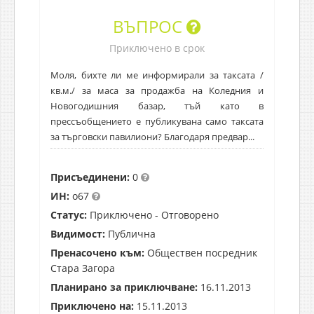
ВЪПРОС
Приключено в срок
Моля, бихте ли ме информирали за таксата /
кв.м./ за маса за продажба на Коледния и
Новогодишния базар, тъй като в
прессъобщението е публикувана само таксата
за търговски павилиони? Благодаря предвар...
Присъединени:
0
ИН:
o67
Статус:
Приключено - Отговорено
Видимост:
Публична
Пренасочено към:
Обществен посредник
Стара Загора
Планирано за приключване:
16.11.2013
Приключено на:
15.11.2013