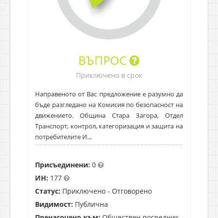
ВЪПРОС
Приключено в срок
Направеното от Вас предложение е разумно да
бъде разгледано на Комисия по безопасност на
движението. Община Стара Загора, Отдел
Транспорт, контрол, категоризация и защита на
потребителите И...
Присъединени:
0
ИН:
177
Статус:
Приключено - Отговорено
Видимост:
Публична
Пренасочено към:
Обществен посредник