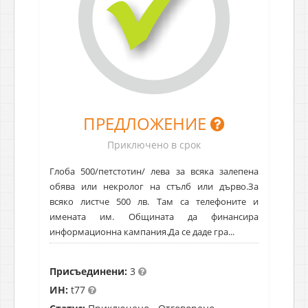
ПРЕДЛОЖЕНИЕ
Приключено в срок
Глоба 500/петстотин/ лева за всяка залепена
обява или некролог на стълб или дърво.За
всяко листче 500 лв. Там са телефоните и
имената им. Общината да финансира
информационна кампания.Да се даде гра...
Присъединени:
3
ИН:
t77