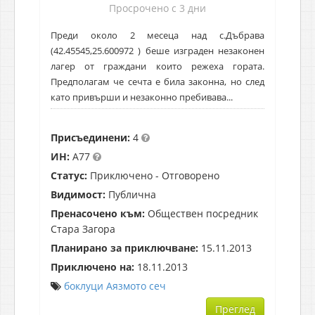
Просрочено с 3 дни
Преди около 2 месеца над с.Дъбрава
(42.45545,25.600972 ) беше изграден незаконен
лагер от граждани които режеха гората.
Предполагам че сечта е била законна, но след
като привърши и незаконно пребивава...
Присъединени:
4
ИН:
A77
Статус:
Приключено - Отговорено
Видимост:
Публична
Пренасочено към:
Обществен посредник
Стара Загора
Планирано за приключване:
15.11.2013
Приключено на:
18.11.2013
боклуци
Аязмото
сеч
Преглед