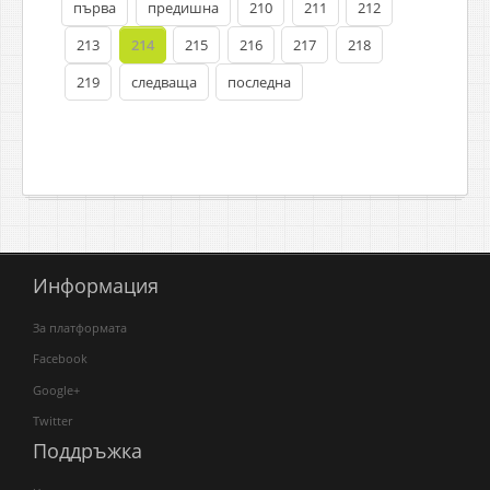
първа
предишна
210
211
212
213
214
215
216
217
218
219
следваща
последна
Информация
За платформата
Facebook
Google+
Twitter
Поддръжка