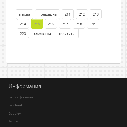
първа
предишна
211
212
213
214
215
216
217
218
219
220
следваща
последна
Информация
За платформата
Facebook
Google+
Twitter