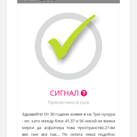
СИГНАЛ
Приключено в срок
Здравейте! От 30 години живея в кв. Три чучура
- юг, като между блок 41,37 и 56 никой не взима
мерки да асфалтира това пространство.21-ви
век сме все пак... По селата няма подобно