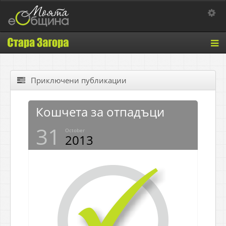
Toggle 
Tog
nav
Приключени публикации
Кошчета за отпадъци
31
October
2013