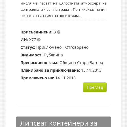
мисля че пасват на цялостната атмосфера на
централната част на града . По никакъв начин
не пасват на стила на новите лам...
Присъединени:
3
ИН:
X77
Статус:
Приключено - Отговорено
Видимост:
Публична
Пренасочено към:
Община Стара Загора
Планирано за приключване:
15.11.2013
Приключено на:
14.11.2013
Преглед
Липсват контейнери за