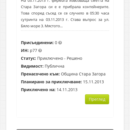
На 03.11.2013 г. фирмата извозваща сметта на
Стара Загора си е е прибрала контейнерите.
Това според съсед се се случило в 05:30 часа
сутринта на 03.11.2013 г. Става въпрос за ул.
Бяло море 3. Мястото...
Присъединени:
0
ИН:
p77
Статус:
Приключено - Решено
Видимост:
Публична
Пренасочено към:
Община Стара Загора
Планирано за приключване:
15.11.2013
Приключено на:
14.11.2013
Преглед