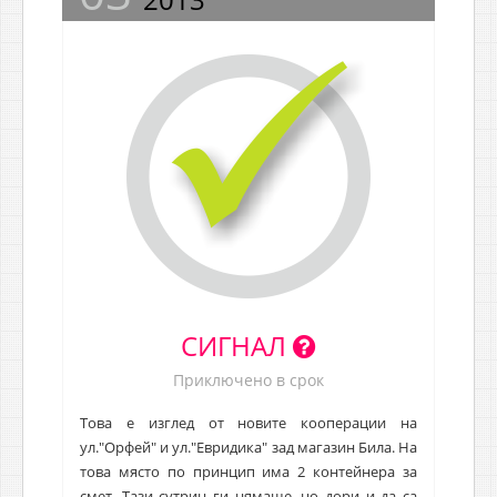
СИГНАЛ
Приключено в срок
Това е изглед от новите кооперации на
ул."Орфей" и ул."Евридика" зад магазин Била. На
това място по принцип има 2 контейнера за
смет. Тази сутрин ги нямаше, но дори и да са