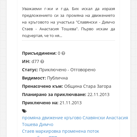
Уважаеми г-жи и г-да, Бих искал да изразя
предложението си за промяна на движението
на кръговото на участъка "Славянски - Димчо
Стаев - Анастасия Тошева". Първо искам да
подчертая, че то ня...
Присъединени:
0
ИН:
d77
Статус:
Приключено - Отговорено
Видимост:
Публична
Пренасочено към:
Община Стара Загора
Планирано за приключване:
22.11.2013
Приключено на:
21.11.2013
промяна
движение
кръгово
Славянски
Анастасия
Тошева
Димчо
Стаев
маркировка
променена
поток