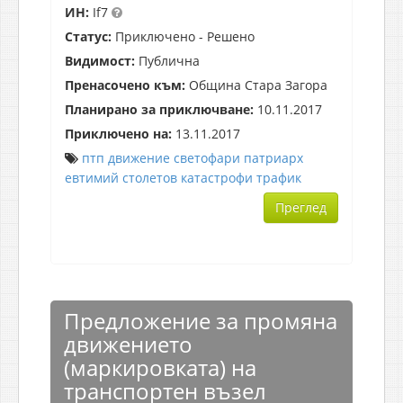
ИН:
If7
Статус:
Приключено - Решено
Видимост:
Публична
Пренасочено към:
Община Стара Загора
Планирано за приключване:
10.11.2017
Приключено на:
13.11.2017
птп
движение
светофари
патриарх
евтимий
столетов
катастрофи
трафик
Преглед
Предложение за промяна
движението
(маркировката) на
транспортен възел