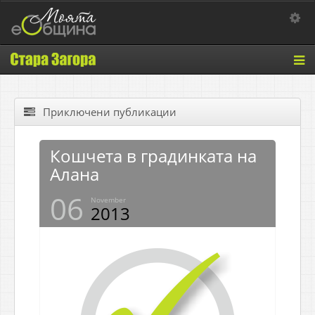
Toggle 
Tog
nav
Приключени публикации
Кошчета в градинката на
Алана
06
November
2013