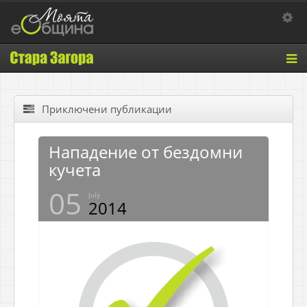
Toggle 
Tog
nav
Приключени публикации
Нападение от бездомни
кучета
05
July
2014