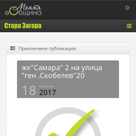
Toggle 
Tog
nav
Приключени публикации
жк"Самара" 2 на улица
"ген .Скобелев"20
18
September
2017