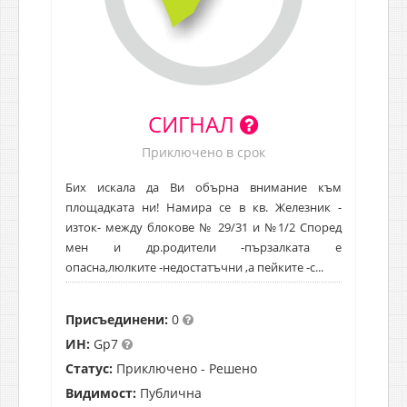
СИГНАЛ
Приключено в срок
Бих искала да Ви обърна внимание към
площадката ни! Намира се в кв. Железник -
изток- между блокове № 29/31 и №1/2 Според
мен и др.родители -пързалката е
опасна,люлките -недостатъчни ,а пейките -с...
Присъединени:
0
ИН:
Gp7
Статус:
Приключено - Решено
Видимост:
Публична